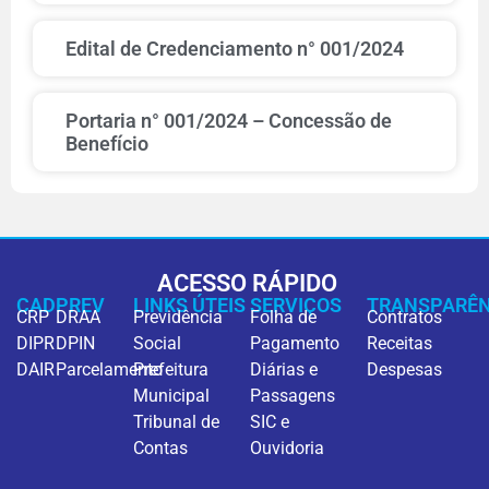
Edital de Credenciamento n° 001/2024
Portaria n° 001/2024 – Concessão de
Benefício
ACESSO RÁPIDO
CADPREV
LINKS ÚTEIS
SERVIÇOS
TRANSPARÊN
CRP
DRAA
Previdência
Folha de
Contratos
DIPR
DPIN
Social
Pagamento
Receitas
DAIR
Parcelamento
Prefeitura
Diárias e
Despesas
Municipal
Passagens
Tribunal de
SIC e
Contas
Ouvidoria