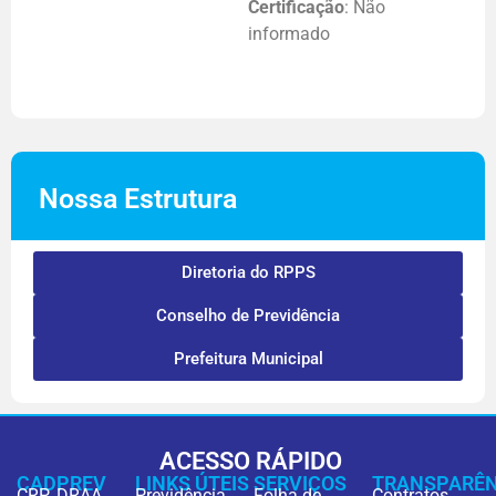
Certificação
: Não
informado
Nossa Estrutura
Diretoria do RPPS
Conselho de Previdência
Prefeitura Municipal
ACESSO RÁPIDO
CADPREV
LINKS ÚTEIS
SERVIÇOS
TRANSPARÊN
CRP
DRAA
Previdência
Folha de
Contratos