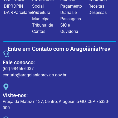
DIPR
DPIN
Social
Pagamento
Receitas
DAIR
Parcelamento
Prefeitura
Diárias e
Despesas
Municipal
Passagens
Tribunal de
SIC e
Contas
Ouvidoria
Entre em Contato com o AragoiâniaPrev
Fale conosco:
(62) 98456-6037
contato@aragoianiaprev.go.gov.br
Visite-nos:
Praça da Matriz n° 37, Centro, Aragoiânia-GO, CEP 75330-
000