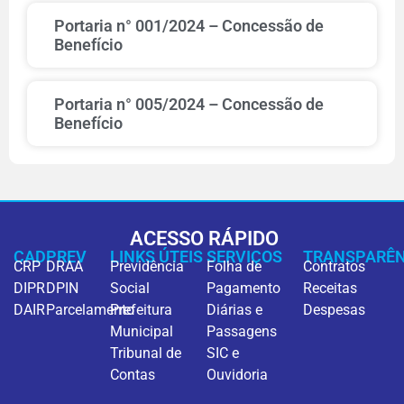
Portaria n° 001/2024 – Concessão de
Benefício
Portaria n° 005/2024 – Concessão de
Benefício
ACESSO RÁPIDO
CADPREV
LINKS ÚTEIS
SERVIÇOS
TRANSPARÊN
CRP
DRAA
Previdência
Folha de
Contratos
DIPR
DPIN
Social
Pagamento
Receitas
DAIR
Parcelamento
Prefeitura
Diárias e
Despesas
Municipal
Passagens
Tribunal de
SIC e
Contas
Ouvidoria