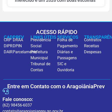
merecido e um 2026 com boas escolhas
ACESSO RÁPIDO
CADPREV
LINKS ÚTEIS
SERVIÇOS
TRANSPARÊN
CRP
DRAA
Previdência
Folha de
Contratos
DIPR
DPIN
Social
Pagamento
Receitas
DAIR
Parcelamento
Prefeitura
Diárias e
Despesas
Municipal
Passagens
Tribunal de
SIC e
Contas
Ouvidoria
Entre em Contato com o AragoiâniaPrev
Fale conosco:
(62) 98456-6037
contato@aragoianiaprev.go.gov.br