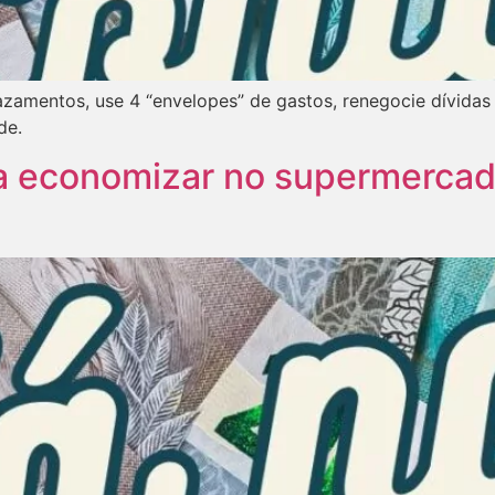
vazamentos, use 4 “envelopes” de gastos, renegocie dívida
de.
a economizar no supermercad