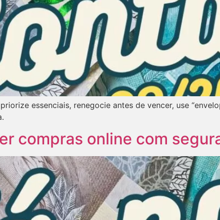
priorize essenciais, renegocie antes de vencer, use “envel
a.
zer compras online com segur