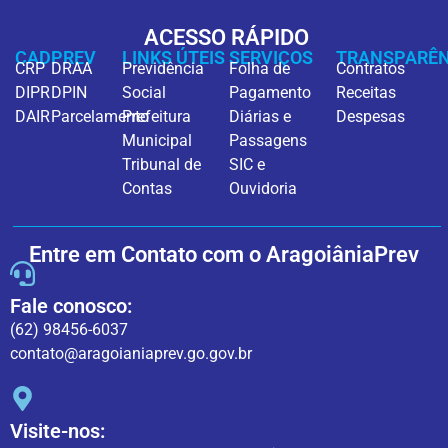
ACESSO RÁPIDO
CADPREV
LINKS ÚTEIS
SERVIÇOS
TRANSPARÊN
CRP
DRAA
Previdência
Folha de
Contratos
DIPR
DPIN
Social
Pagamento
Receitas
DAIR
Parcelamento
Prefeitura
Diárias e
Despesas
Municipal
Passagens
Tribunal de
SIC e
Contas
Ouvidoria
Entre em Contato com o AragoiâniaPrev
Fale conosco:
(62) 98456-6037
contato@aragoianiaprev.go.gov.br
Visite-nos: