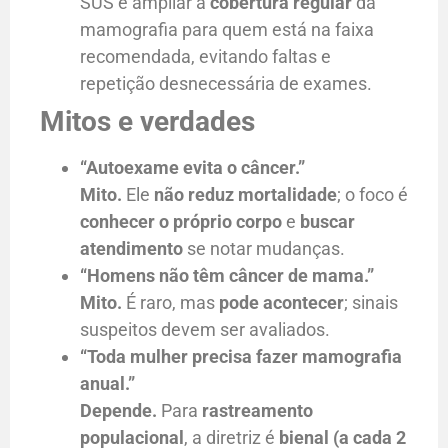
SUS é ampliar a
cobertura regular
da
mamografia para quem está na faixa
recomendada, evitando faltas e
repetição desnecessária de exames.
Mitos e verdades
“Autoexame evita o câncer.”
Mito.
Ele
não reduz mortalidade
; o foco é
conhecer o próprio corpo
e
buscar
atendimento
se notar mudanças.
“Homens não têm câncer de mama.”
Mito.
É raro, mas
pode acontecer
; sinais
suspeitos devem ser avaliados.
“Toda mulher precisa fazer mamografia
anual.”
Depende.
Para
rastreamento
populacional
, a diretriz é
bienal (a cada 2