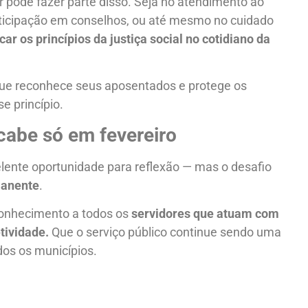
or pode fazer parte disso. Seja no atendimento ao
articipação em conselhos, ou até mesmo no cuidado
car os princípios da justiça social no cotidiano da
 que reconhece seus aposentados e protege os
se princípio.
abe só em fevereiro
elente oportunidade para reflexão — mas o desafio
anente
.
conhecimento a todos os
servidores que atuam com
tividade.
Que o serviço público continue sendo uma
os os municípios.