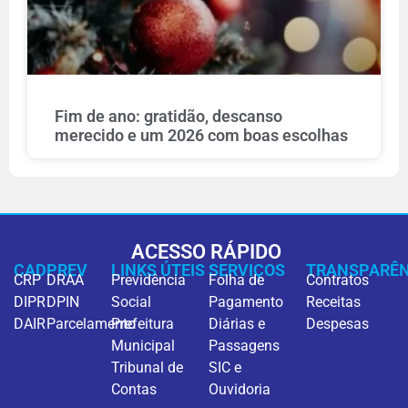
Fim de ano: gratidão, descanso
merecido e um 2026 com boas escolhas
ACESSO RÁPIDO
CADPREV
LINKS ÚTEIS
SERVIÇOS
TRANSPARÊN
CRP
DRAA
Previdência
Folha de
Contratos
DIPR
DPIN
Social
Pagamento
Receitas
DAIR
Parcelamento
Prefeitura
Diárias e
Despesas
Municipal
Passagens
Tribunal de
SIC e
Contas
Ouvidoria