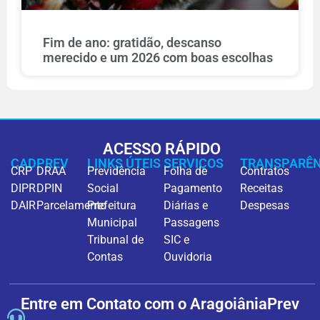
Fim de ano: gratidão, descanso
merecido e um 2026 com boas escolhas
ACESSO RÁPIDO
CADPREV
LINKS ÚTEIS
SERVIÇOS
TRANSPARÊN
CRP
DRAA
Previdência
Folha de
Contratos
DIPR
DPIN
Social
Pagamento
Receitas
DAIR
Parcelamento
Prefeitura
Diárias e
Despesas
Municipal
Passagens
Tribunal de
SIC e
Contas
Ouvidoria
Entre em Contato com o AragoiâniaPrev