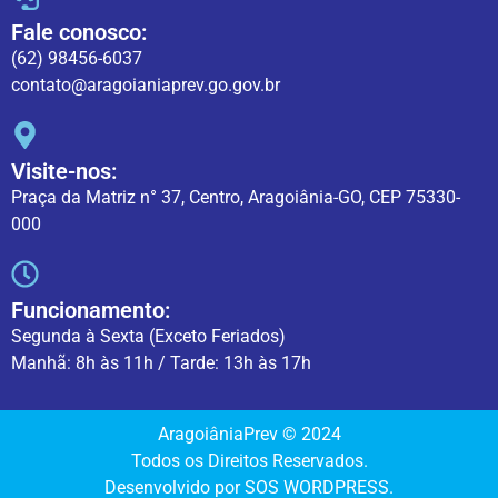
Fale conosco:
(62) 98456-6037
contato@aragoianiaprev.go.gov.br
Visite-nos:
Praça da Matriz n° 37, Centro, Aragoiânia-GO, CEP 75330-
000
Funcionamento:
Segunda à Sexta (Exceto Feriados)
Manhã: 8h às 11h / Tarde: 13h às 17h
AragoiâniaPrev © 2024
Todos os Direitos Reservados.
Desenvolvido por SOS WORDPRESS.