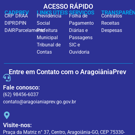
ACESSO RÁPIDO
CADPREV
LINKS ÚTEIS
SERVIÇOS
TRANSPARÊN
CRP
DRAA
Previdência
Folha de
Contratos
DIPR
DPIN
Social
Pagamento
Receitas
DAIR
Parcelamento
Prefeitura
Diárias e
Despesas
Municipal
Passagens
Tribunal de
SIC e
Contas
Ouvidoria
Entre em Contato com o AragoiâniaPrev
Fale conosco:
(62) 98456-6037
contato@aragoianiaprev.go.gov.br
Visite-nos:
Praça da Matriz n° 37, Centro, Aragoiânia-GO, CEP 75330-