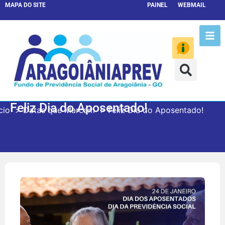
MAPA DO SITE
PAINEL
WEBMAIL
Feliz Dia do Aposentado!
cio
Datas que Marcam
Feliz Dia do Aposentado!