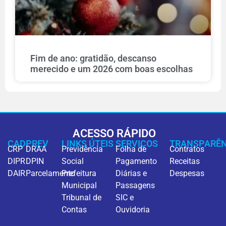
Fim de ano: gratidão, descanso
merecido e um 2026 com boas escolhas
ACESSO RÁPIDO
CADPREV
LINKS ÚTEIS
SERVIÇOS
TRANSPARÊN
CRP
DRAA
Previdência
Folha de
Contratos
DIPR
DPIN
Social
Pagamento
Receitas
DAIR
Parcelamento
Prefeitura
Diárias e
Despesas
Municipal
Passagens
Tribunal de
SIC e
Contas
Ouvidoria