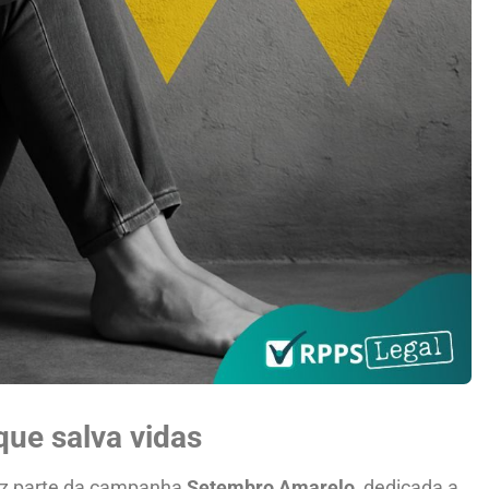
que salva vidas
z parte da campanha
Setembro Amarelo
, dedicada a