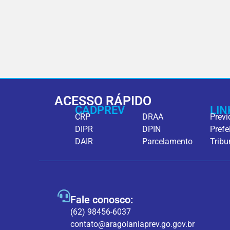
ACESSO RÁPIDO
CADPREV
LIN
CRP
DRAA
Previ
DIPR
DPIN
Prefe
DAIR
Parcelamento
Tribu
Fale conosco:
(62) 98456-6037
contato@aragoianiaprev.go.gov.br