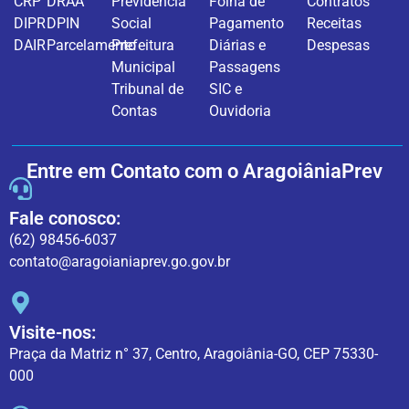
CRP
DRAA
Previdência
Folha de
Contratos
DIPR
DPIN
Social
Pagamento
Receitas
DAIR
Parcelamento
Prefeitura
Diárias e
Despesas
Municipal
Passagens
Tribunal de
SIC e
Contas
Ouvidoria
Entre em Contato com o AragoiâniaPrev
Fale conosco:
(62) 98456-6037
contato@aragoianiaprev.go.gov.br
Visite-nos:
Praça da Matriz n° 37, Centro, Aragoiânia-GO, CEP 75330-
000