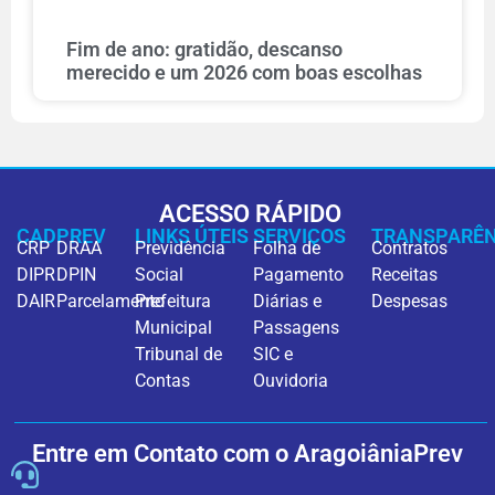
Fim de ano: gratidão, descanso
merecido e um 2026 com boas escolhas
ACESSO RÁPIDO
CADPREV
LINKS ÚTEIS
SERVIÇOS
TRANSPARÊN
CRP
DRAA
Previdência
Folha de
Contratos
DIPR
DPIN
Social
Pagamento
Receitas
DAIR
Parcelamento
Prefeitura
Diárias e
Despesas
Municipal
Passagens
Tribunal de
SIC e
Contas
Ouvidoria
Entre em Contato com o AragoiâniaPrev