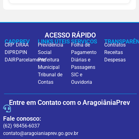
ACESSO RÁPIDO
CADPREV
LINKS ÚTEIS
SERVIÇOS
TRANSPARÊN
CRP
DRAA
Previdência
Folha de
Contratos
DIPR
DPIN
Social
Pagamento
Receitas
DAIR
Parcelamento
Prefeitura
Diárias e
Despesas
Municipal
Passagens
Tribunal de
SIC e
Contas
Ouvidoria
Entre em Contato com o AragoiâniaPrev
Fale conosco:
(62) 98456-6037
contato@aragoianiaprev.go.gov.br