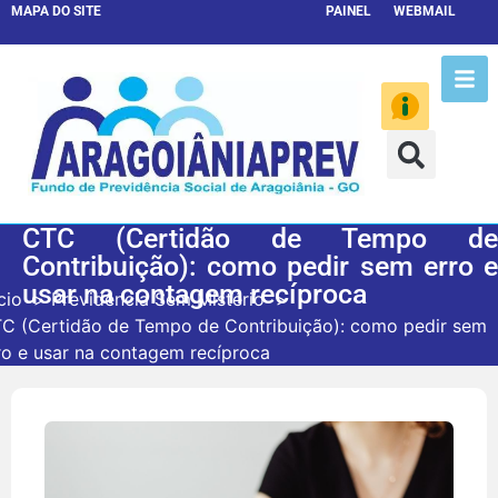
MAPA DO SITE
PAINEL
WEBMAIL
CTC (Certidão de Tempo de
Contribuição): como pedir sem erro e
usar na contagem recíproca
cio
Previdência Sem Mistério
C (Certidão de Tempo de Contribuição): como pedir sem
ro e usar na contagem recíproca