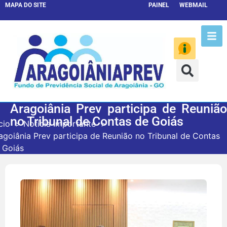
MAPA DO SITE
PAINEL
WEBMAIL
Aragoiânia Prev participa de Reunião
no Tribunal de Contas de Goiás
cio
Notícia Importante
agoiânia Prev participa de Reunião no Tribunal de Contas
 Goiás