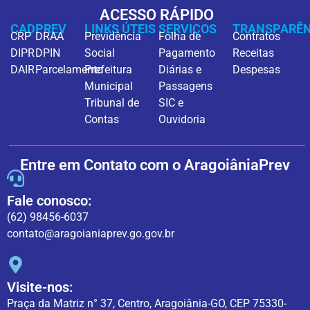
ACESSO RÁPIDO
CADPREV
LINKS ÚTEIS
SERVIÇOS
TRANSPARÊN
CRP
DRAA
Previdência
Folha de
Contratos
DIPR
DPIN
Social
Pagamento
Receitas
DAIR
Parcelamento
Prefeitura
Diárias e
Despesas
Municipal
Passagens
Tribunal de
SIC e
Contas
Ouvidoria
Entre em Contato com o AragoiâniaPrev
Fale conosco:
(62) 98456-6037
contato@aragoianiaprev.go.gov.br
Visite-nos:
Praça da Matriz n° 37, Centro, Aragoiânia-GO, CEP 75330-